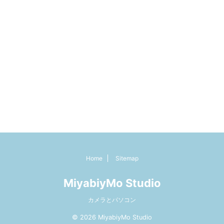
Home
Sitemap
MiyabiyMo Studio
カメラとパソコン
© 2026 MiyabiyMo Studio