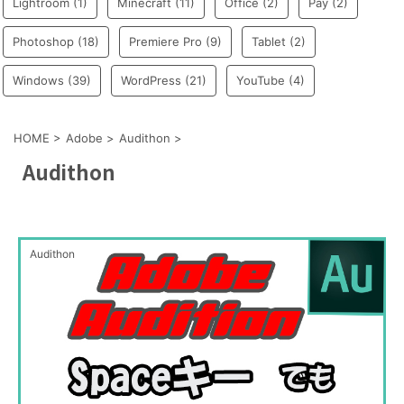
Lightroom
(1)
Minecraft
(11)
Office
(2)
Pay
(2)
Photoshop
(18)
Premiere Pro
(9)
Tablet
(2)
Windows
(39)
WordPress
(21)
YouTube
(4)
HOME
>
Adobe
>
Audithon
>
Audithon
Audithon