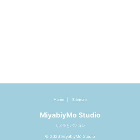
Home
Sitemap
MiyabiyMo Studio
カメラとパソコン
© 2026 MiyabiyMo Studio