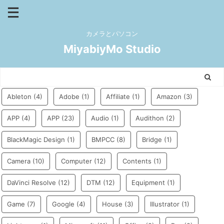
カメラとパソコン
MiyabiyMo Studio
Ableton
(4)
Adobe
(1)
Affiliate
(1)
Amazon
(3)
APP
(4)
APP
(23)
Audio
(1)
Audithon
(2)
BlackMagic Design
(1)
BMPCC
(8)
Bridge
(1)
Camera
(10)
Computer
(12)
Contents
(1)
DaVinci Resolve
(12)
DTM
(12)
Equipment
(1)
Game
(7)
Google
(4)
House
(3)
Illustrator
(1)