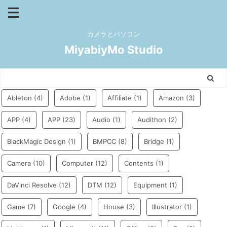
カメラとパソコン
MiyabiyMo Studio
Ableton
(4)
Adobe
(1)
Affiliate
(1)
Amazon
(3)
APP
(4)
APP
(23)
Audio
(1)
Audithon
(2)
BlackMagic Design
(1)
BMPCC
(8)
Bridge
(1)
Camera
(10)
Computer
(12)
Contents
(1)
DaVinci Resolve
(12)
DTM
(12)
Equipment
(1)
Game
(7)
Google
(4)
House
(3)
Illustrator
(1)