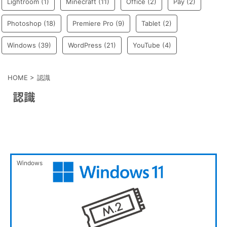
Lightroom
(1)
Minecraft
(11)
Office
(2)
Pay
(2)
Photoshop
(18)
Premiere Pro
(9)
Tablet
(2)
Windows
(39)
WordPress
(21)
YouTube
(4)
HOME
>
認識
認識
Windows