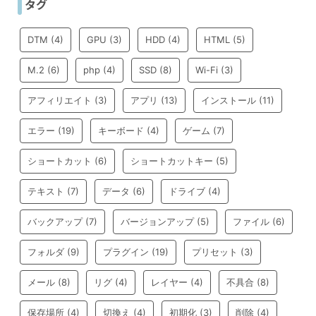
タグ
DTM
(4)
GPU
(3)
HDD
(4)
HTML
(5)
M.2
(6)
php
(4)
SSD
(8)
Wi-Fi
(3)
アフィリエイト
(3)
アプリ
(13)
インストール
(11)
エラー
(19)
キーボード
(4)
ゲーム
(7)
ショートカット
(6)
ショートカットキー
(5)
テキスト
(7)
データ
(6)
ドライブ
(4)
バックアップ
(7)
バージョンアップ
(5)
ファイル
(6)
フォルダ
(9)
プラグイン
(19)
プリセット
(3)
メール
(8)
リグ
(4)
レイヤー
(4)
不具合
(8)
保存場所
(4)
切換え
(4)
初期化
(3)
削除
(4)