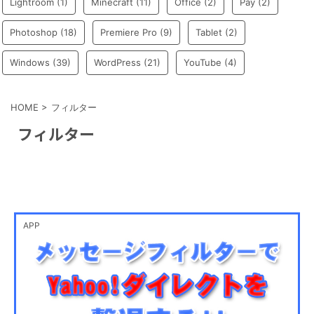
Lightroom
(1)
Minecraft
(11)
Office
(2)
Pay
(2)
Photoshop
(18)
Premiere Pro
(9)
Tablet
(2)
Windows
(39)
WordPress
(21)
YouTube
(4)
HOME
>
フィルター
フィルター
APP