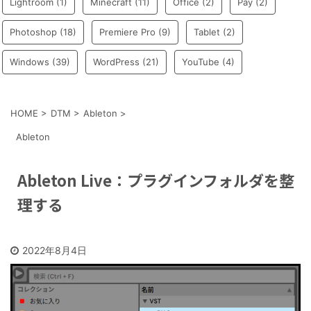
Lightroom
(1)
Minecraft
(11)
Office
(2)
Pay
(2)
Photoshop
(18)
Premiere Pro
(9)
Tablet
(2)
Windows
(39)
WordPress
(21)
YouTube
(4)
HOME
>
DTM
>
Ableton
>
Ableton
Ableton Live：プラグインフォルダを整
理する
2022年8月4日