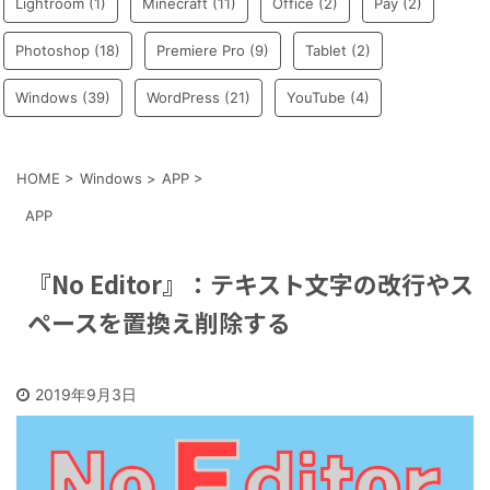
Lightroom
(1)
Minecraft
(11)
Office
(2)
Pay
(2)
Photoshop
(18)
Premiere Pro
(9)
Tablet
(2)
Windows
(39)
WordPress
(21)
YouTube
(4)
HOME
>
Windows
>
APP
>
APP
『No Editor』：テキスト文字の改行やス
ペースを置換え削除する
2019年9月3日