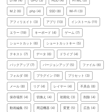
DTM
(4)
GPU
(3)
HDD
(4)
HTML
(5)
M.2
(6)
php
(4)
SSD
(8)
Wi-Fi
(3)
アフィリエイト
(3)
アプリ
(13)
インストール
(11)
エラー
(19)
キーボード
(4)
ゲーム
(7)
ショートカット
(6)
ショートカットキー
(5)
テキスト
(7)
データ
(6)
ドライブ
(4)
バックアップ
(7)
バージョンアップ
(5)
ファイル
(6)
フォルダ
(9)
プラグイン
(19)
プリセット
(3)
メール
(8)
リグ
(4)
レイヤー
(4)
不具合
(8)
保存場所
(4)
切換え
(4)
初期化
(3)
削除
(4)
動画編集
(5)
周辺機器
(4)
変更
(5)
広告
(4)