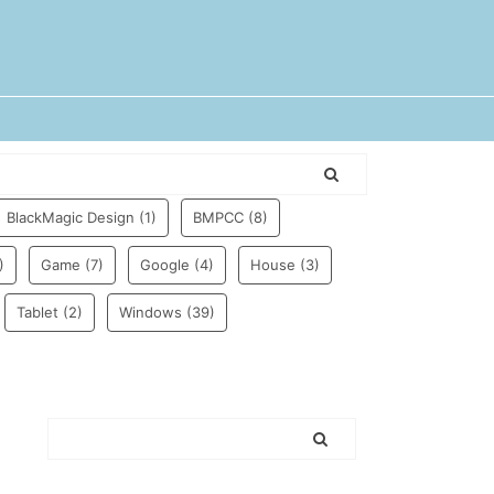
BlackMagic Design
(1)
BMPCC
(8)
)
Game
(7)
Google
(4)
House
(3)
Tablet
(2)
Windows
(39)