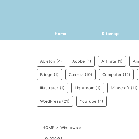
Home
Sitemap
Ableton
(4)
Adobe
(1)
Affiliate
(1)
Am
Bridge
(1)
Camera
(10)
Computer
(12)
Illustrator
(1)
Lightroom
(1)
Minecraft
(11)
WordPress
(21)
YouTube
(4)
HOME
>
Windows
>
Windows