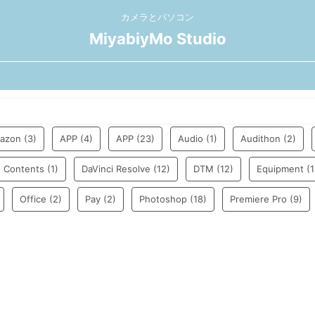
カメラとパソコン
MiyabiyMo Studio
azon
(3)
APP
(4)
APP
(23)
Audio
(1)
Audithon
(2)
Contents
(1)
DaVinci Resolve
(12)
DTM
(12)
Equipment
(1
Office
(2)
Pay
(2)
Photoshop
(18)
Premiere Pro
(9)