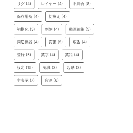
リグ
(4)
レイヤー
(4)
不具合
(8)
保存場所
(4)
切換え
(4)
初期化
(3)
削除
(4)
動画編集
(5)
周辺機器
(4)
変更
(5)
広告
(4)
登録
(5)
英字
(4)
英語
(4)
設定
(15)
認識
(3)
起動
(3)
非表示
(7)
音源
(6)