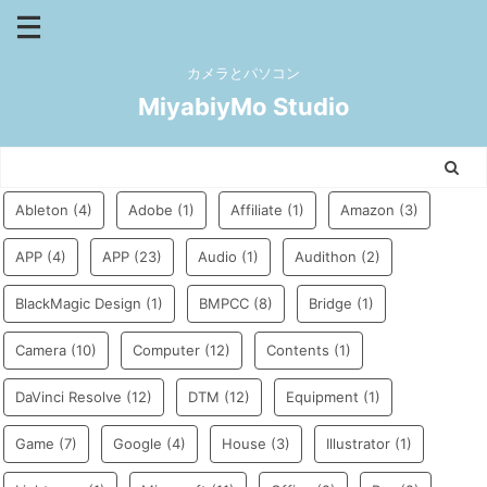
カメラとパソコン
MiyabiyMo Studio
Ableton
(4)
Adobe
(1)
Affiliate
(1)
Amazon
(3)
APP
(4)
APP
(23)
Audio
(1)
Audithon
(2)
BlackMagic Design
(1)
BMPCC
(8)
Bridge
(1)
Camera
(10)
Computer
(12)
Contents
(1)
DaVinci Resolve
(12)
DTM
(12)
Equipment
(1)
Game
(7)
Google
(4)
House
(3)
Illustrator
(1)