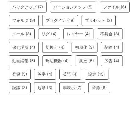
バックアップ
(7)
バージョンアップ
(5)
ファイル
(6)
フォルダ
(9)
プラグイン
(19)
プリセット
(3)
メール
(8)
リグ
(4)
レイヤー
(4)
不具合
(8)
保存場所
(4)
切換え
(4)
初期化
(3)
削除
(4)
動画編集
(5)
周辺機器
(4)
変更
(5)
広告
(4)
登録
(5)
英字
(4)
英語
(4)
設定
(15)
認識
(3)
起動
(3)
非表示
(7)
音源
(6)