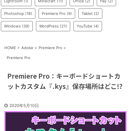
Lightroom
(1)
Minecraft
(11)
Office
(2)
Pay
(2)
Photoshop
(18)
Premiere Pro
(9)
Tablet
(2)
Windows
(39)
WordPress
(21)
YouTube
(4)
HOME
>
Adobe
>
Premiere Pro
>
Premiere Pro
Premiere Pro：キーボードショートカ
ットカスタム『.kys』保存場所はどこ!?
2020年5月10日