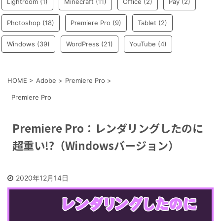
Lightroom
(1)
Minecraft
(11)
Office
(2)
Pay
(2)
Photoshop
(18)
Premiere Pro
(9)
Tablet
(2)
Windows
(39)
WordPress
(21)
YouTube
(4)
HOME
>
Adobe
>
Premiere Pro
>
Premiere Pro
Premiere Pro：レンダリングしたのに
超重い!?（Windowsバージョン）
2020年12月14日