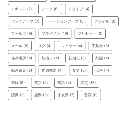
テキスト
(7)
データ
(6)
ドライブ
(4)
バックアップ
(7)
バージョンアップ
(5)
ファイル
(6)
フォルダ
(9)
プラグイン
(19)
プリセット
(3)
メール
(8)
リグ
(4)
レイヤー
(4)
不具合
(8)
保存場所
(4)
切換え
(4)
初期化
(3)
削除
(4)
動画編集
(5)
周辺機器
(4)
変更
(5)
広告
(4)
登録
(5)
英字
(4)
英語
(4)
設定
(15)
認識
(3)
起動
(3)
非表示
(7)
音源
(6)