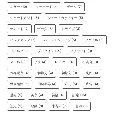
エラー
(19)
キーボード
(4)
ゲーム
(7)
ショートカット
(6)
ショートカットキー
(5)
テキスト
(7)
データ
(6)
ドライブ
(4)
バックアップ
(7)
バージョンアップ
(5)
ファイル
(6)
フォルダ
(9)
プラグイン
(19)
プリセット
(3)
メール
(8)
リグ
(4)
レイヤー
(4)
不具合
(8)
保存場所
(4)
切換え
(4)
初期化
(3)
削除
(4)
動画編集
(5)
周辺機器
(4)
変更
(5)
広告
(4)
登録
(5)
英字
(4)
英語
(4)
設定
(15)
認識
(3)
起動
(3)
非表示
(7)
音源
(6)