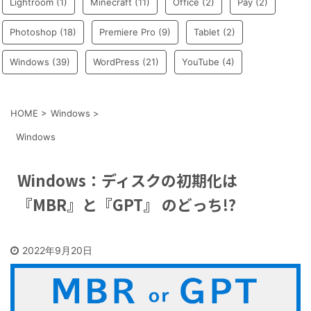
Lightroom
(1)
Minecraft
(11)
Office
(2)
Pay
(2)
Photoshop
(18)
Premiere Pro
(9)
Tablet
(2)
Windows
(39)
WordPress
(21)
YouTube
(4)
HOME
>
Windows
>
Windows
Windows：ディスクの初期化は
『MBR』と『GPT』 のどっち!?
2022年9月20日