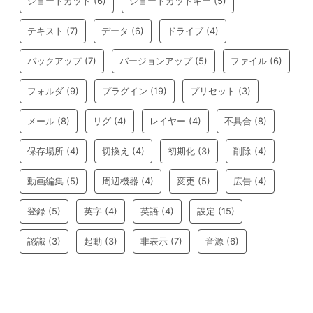
ショートカット
(6)
ショートカットキー
(5)
テキスト
(7)
データ
(6)
ドライブ
(4)
バックアップ
(7)
バージョンアップ
(5)
ファイル
(6)
フォルダ
(9)
プラグイン
(19)
プリセット
(3)
メール
(8)
リグ
(4)
レイヤー
(4)
不具合
(8)
保存場所
(4)
切換え
(4)
初期化
(3)
削除
(4)
動画編集
(5)
周辺機器
(4)
変更
(5)
広告
(4)
登録
(5)
英字
(4)
英語
(4)
設定
(15)
認識
(3)
起動
(3)
非表示
(7)
音源
(6)